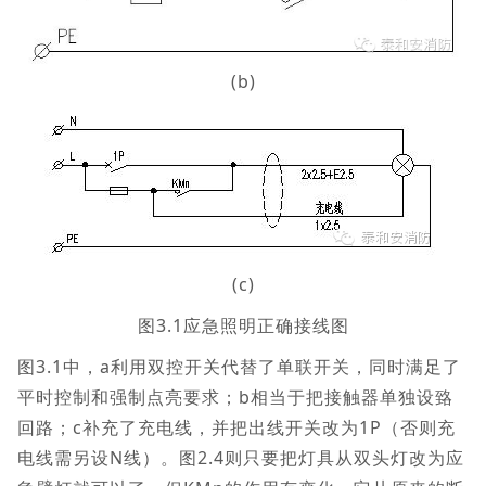
(b)
(c)
图3.1应急照明正确接线图
图3.1中，a利用双控开关代替了单联开关，同时满足了
平时控制和强制点亮要求；b相当于把接触器单独设臵
回路；c补充了充电线，并把出线开关改为1P（否则充
电线需另设N线）。图2.4则只要把灯具从双头灯改为应