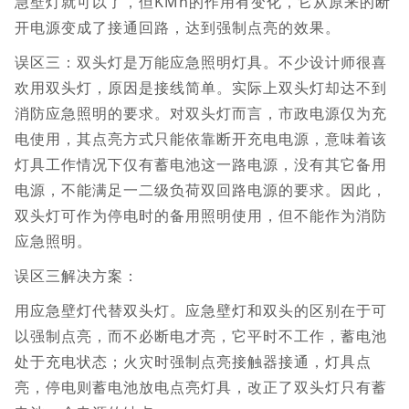
急壁灯就可以了，但KMn的作用有变化，它从原来的断
开电源变成了接通回路，达到强制点亮的效果。
误区三：双头灯是万能应急照明灯具。不少设计师很喜
欢用双头灯，原因是接线简单。实际上双头灯却达不到
消防应急照明的要求。对双头灯而言，市政电源仅为充
电使用，其点亮方式只能依靠断开充电电源，意味着该
灯具工作情况下仅有蓄电池这一路电源，没有其它备用
电源，不能满足一二级负荷双回路电源的要求。因此，
双头灯可作为停电时的备用照明使用，但不能作为消防
应急照明。
误区三解决方案：
用应急壁灯代替双头灯。应急壁灯和双头的区别在于可
以强制点亮，而不必断电才亮，它平时不工作，蓄电池
处于充电状态；火灾时强制点亮接触器接通，灯具点
亮，停电则蓄电池放电点亮灯具，改正了双头灯只有蓄