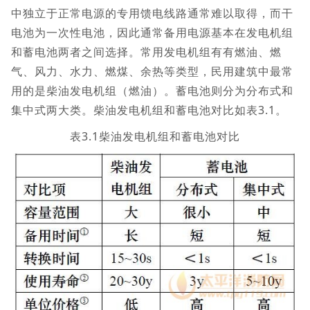
中独立于正常电源的专用馈电线路通常难以取得，而干
电池为一次性电池，因此通常备用电源基本在发电机组
和蓄电池两者之间选择。常用发电机组有有燃油、燃
气、风力、水力、燃煤、余热等类型，民用建筑中最常
用的是柴油发电机组（燃油）。蓄电池则分为分布式和
集中式两大类。柴油发电机组和蓄电池对比如表3.1。
表3.1柴油发电机组和蓄电池对比