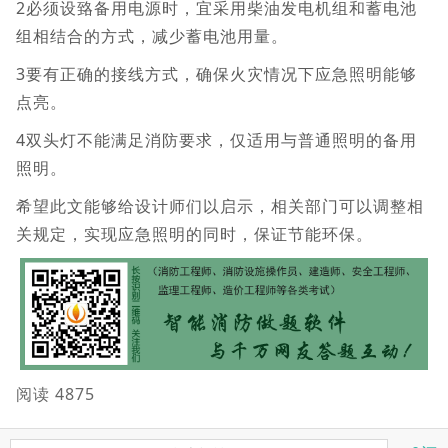
2必须设臵备用电源时，宜采用柴油发电机组和蓄电池
组相结合的方式，减少蓄电池用量。
3要有正确的接线方式，确保火灾情况下应急照明能够
点亮。
4双头灯不能满足消防要求，仅适用与普通照明的备用
照明。
希望此文能够给设计师们以启示，相关部门可以调整相
关规定，实现应急照明的同时，保证节能环保。
阅读 4875