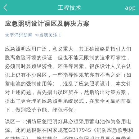
工程技术
app
应急照明设计误区及解决方案
太平洋消防网 ☜点我关注！
应急照明应用广泛，意义重大，其正确设臵是指引人们
脱离危险环境的保证，但也不能无限制的追求可靠性，
必须同时兼顾经济性、环保等因素。很多设计人员在认
识上仍有不少误区，一些指导性规范亦有不当之处（如
蓄电池的强制使用等），混乱了应急照明设计。本文针
对上述问题，首先指出误区所在，然后给出对策方案，
提出了更合理的应急照明系统形式，在安全可靠的前提
下，做到经济节能、绿色环保。
误区一：消防应急照明灯具必须采用蓄电池作为备用电
源。此问题根源在国家规范GB17945《消防应急照明和
疏散指示》。按其规定，消防应急照明灯具要么自带蓄