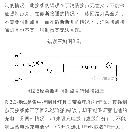
制的情况，此接线的错误在于消防接点无意义，不能保
证强制点亮。在微断接通的情况下，该回路灯具全亮，
不需要强制点亮，而在微断断开的情况下，消防接点接
通灯具也不亮，强制点亮无法实现。
错误三如图2.3。
图2.3应急照明强制点亮错误接线三
图2.3接线是集中控制且灯具自带蓄电池的情况。其强制
点亮接线修正了图2.2所犯的错误，却不能保证蓄电池的
充电，分两种情况：○1未设充电线（虚线部分），不能
满足蓄电池充电要求；○2开关选用1P+N或者2P开关，