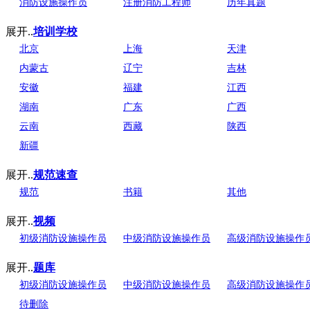
消防设施操作员
注册消防工程师
历年真题
展开..
培训学校
北京
上海
天津
内蒙古
辽宁
吉林
安徽
福建
江西
湖南
广东
广西
云南
西藏
陕西
新疆
展开..
规范速查
规范
书籍
其他
展开..
视频
初级消防设施操作员
中级消防设施操作员
高级消防设施操作
展开..
题库
初级消防设施操作员
中级消防设施操作员
高级消防设施操作
待删除