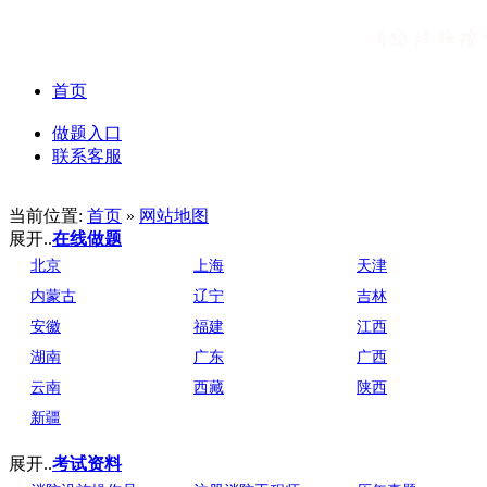
首页
做题入口
联系客服
当前位置:
首页
»
网站地图
展开..
在线做题
北京
上海
天津
内蒙古
辽宁
吉林
安徽
福建
江西
湖南
广东
广西
云南
西藏
陕西
新疆
展开..
考试资料