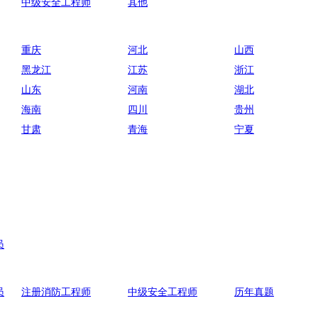
中级安全工程师
其他
重庆
河北
山西
黑龙江
江苏
浙江
山东
河南
湖北
海南
四川
贵州
甘肃
青海
宁夏
员
员
注册消防工程师
中级安全工程师
历年真题