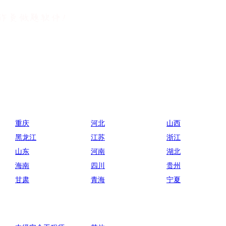
重庆
河北
山西
黑龙江
江苏
浙江
山东
河南
湖北
海南
四川
贵州
甘肃
青海
宁夏