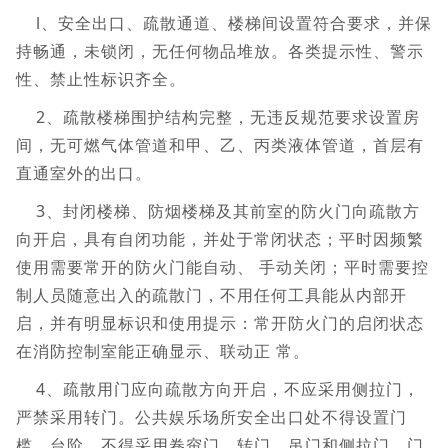
l、安全出口、疏散通道、楼梯间设置符合要求，并保
持畅通，未锁闭，无任何物品堆放。各类提示性、警示
性、禁止性标识齐全。
2、疏散楼梯围护结构完整，无违反规范要求设置房
间，无可燃气体管道和甲、乙、丙类液体管道，首层有
直通室外的出口。
3、封闭楼梯、防烟楼梯及其前室的防火门向疏散方
向开启，具有自闭功能，并处于常闭状态；平时因频繁
使用需要常开的防火门能自动、 手动关闭；平时需要控
制人员随意出入的疏散门，不用任何工具能从内部开
启，并有明显标识和使用提示：常开防火门的启闭状态
在消防控制室能正确显示、联动正 常。
4、疏散用门应向疏散方向开启，不应采用侧拉门，
严禁采用转门。公共娱乐场所安全出口处不得设置门
槛、台阶，不得采用卷帘门、转门、吊门和侧拉门，门