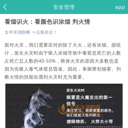
安全管理
app
看烟识火：看颜色识浓烟 判火情
太平洋消防网 ☜点我关注！
面对火灾，我们需要应对的除了大火，还有浓烟。据统
计，发生火灾时由于吸入浓烟导致中毒窒息死亡的人数
占死亡总人数的40-50%，葬身火灾的原因大多数也是
因为先吸入毒气体窒息昏迷。因此，掌握辨别烟雾、判
断火情的技能在遇到火灾时尤为重要。