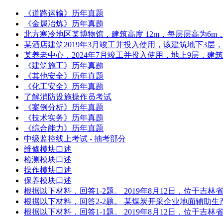
《道路运输》历年真题
《金属冶炼》历年真题
北方寒冷地区某博物馆，建筑高度 12m，每层层高为6m，地
某酒店建筑2019年3月竣工并投入使用，该建筑地下3层
某养老中心，2024年7月竣工并投入使用，地上9层，建筑
《建筑施工》历年真题
《其他安全》历年真题
《化工安全》历年真题
了解消防设施操作员考试
《案例分析》历年真题
《技术实务》历年真题
《综合能力》历年真题
中级监控线上考试 - 抽考部分
维修模块口述
检测模块口述
操作模块口述
保养模块口述
根据以下材料，回答1-2题。 2019年8月12日，位于
根据以下材料，回答2-2题。 某煤炭开采企业地面辅助
根据以下材料，回答1-1题。 2019年8月12日，位于