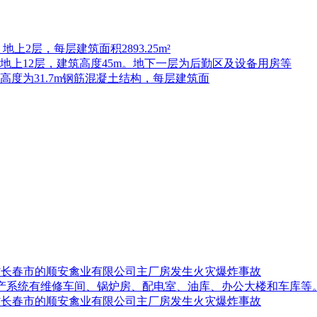
上2层，每层建筑面积2893.25m²
，地上12层，建筑高度45m。地下一层为后勤区及设备用房等
高度为31.7m钢筋混凝土结构，每层建筑面
吉林省长春市的顺安禽业有限公司主厂房发生火灾爆炸事故
生产系统有维修车间、锅炉房、配电室、油库、办公大楼和车库等
吉林省长春市的顺安禽业有限公司主厂房发生火灾爆炸事故