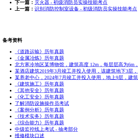
下一篇：
灭火器 - 初级消防员实操技能考点
上一篇：
识别消防控制室设备 - 初级消防员实操技能考点
备考资料
《道路运输》历年真题
《金属冶炼》历年真题
北方寒冷地区某博物馆，建筑高度 12m，每层层高为6m，地
某酒店建筑2019年3月竣工并投入使用，该建筑地下3层
某养老中心，2024年7月竣工并投入使用，地上9层，建筑
《建筑施工》历年真题
《其他安全》历年真题
《化工安全》历年真题
了解消防设施操作员考试
《案例分析》历年真题
《技术实务》历年真题
《综合能力》历年真题
中级监控线上考试 - 抽考部分
维修模块口述