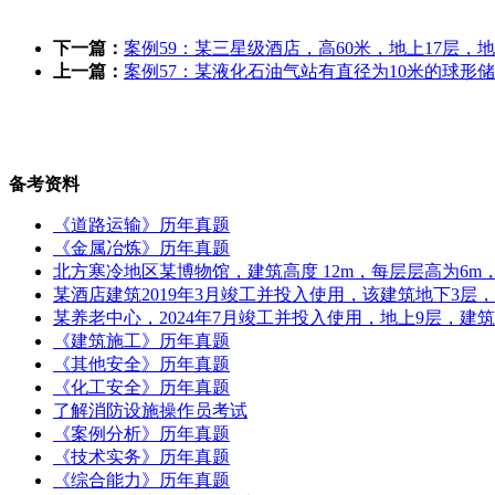
下一篇：
案例59：某三星级酒店，高60米，地上17层，地
上一篇：
案例57：某液化石油气站有直径为10米的球形储罐
备考资料
《道路运输》历年真题
《金属冶炼》历年真题
北方寒冷地区某博物馆，建筑高度 12m，每层层高为6m，地
某酒店建筑2019年3月竣工并投入使用，该建筑地下3层
某养老中心，2024年7月竣工并投入使用，地上9层，建筑
《建筑施工》历年真题
《其他安全》历年真题
《化工安全》历年真题
了解消防设施操作员考试
《案例分析》历年真题
《技术实务》历年真题
《综合能力》历年真题