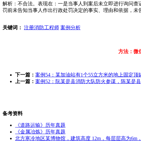
解析：不合法。表现在：一是当事人到案后未立即进行询问查证
罚前未告知当事人作出行政处罚决定的事实、理由和依据，未
关键词：
注册消防工程师
案例分析
方法：微
下一篇：
案例54：某加油站有1个55立方米的地上固定顶
上一篇：
案例52：阮某是县消防大队防火参谋，陈某是
备考资料
《道路运输》历年真题
《金属冶炼》历年真题
北方寒冷地区某博物馆，建筑高度 12m，每层层高为6m，地