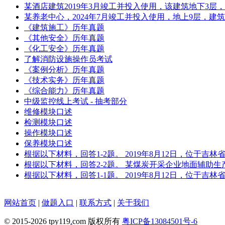
某酒店建筑2019年3月竣工并投入使用，该建筑地下3层
某养老中心，2024年7月竣工并投入使用，地上9层，建筑
《建筑施工》历年真题
《其他安全》历年真题
《化工安全》历年真题
了解消防设施操作员考试
《案例分析》历年真题
《技术实务》历年真题
《综合能力》历年真题
中级监控线上考试 - 抽考部分
维修模块口述
检测模块口述
操作模块口述
保养模块口述
根据以下材料，回答1-2题。 2019年8月12日，位于
根据以下材料，回答2-2题。 某煤炭开采企业地面辅助
根据以下材料，回答1-1题。 2019年8月12日，位于
网站首页
|
做题入口
|
联系方式
|
关于我们
© 2015-2026 tpy119
.
com 版权所有
粤ICP备13084501号-6