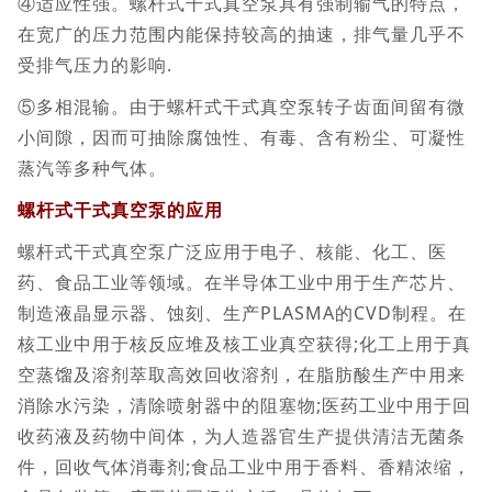
④适应性强。螺杆式干式真空泵具有强制输气的特点，
在宽广的压力范围内能保持较高的抽速，排气量几乎不
受排气压力的影响.
⑤多相混输。由于螺杆式干式真空泵转子齿面间留有微
小间隙，因而可抽除腐蚀性、有毒、含有粉尘、可凝性
蒸汽等多种气体。
螺杆式干式真空泵的应用
螺杆式干式真空泵广泛应用于电子、核能、化工、医
药、食品工业等领域。在半导体工业中用于生产芯片、
制造液晶显示器、蚀刻、生产PLASMA的CVD制程。在
核工业中用于核反应堆及核工业真空获得;化工上用于真
空蒸馏及溶剂萃取高效回收溶剂，在脂肪酸生产中用来
消除水污染，清除喷射器中的阻塞物;医药工业中用于回
收药液及药物中间体，为人造器官生产提供清洁无菌条
件，回收气体消毒剂;食品工业中用于香料、香精浓缩，