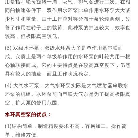
用是指叶轮每旋转一周，吸气、排气各进行二次。在相
同的抽速条件下，双作用水环泵比单作用水环泵大大减
少尺寸和重量。由于工作腔对称分布于泵轮毂两侧，改
善了作用在转子上的载荷。此种泵的抽速较大，效率也
较高，但极限真空较低。
(3) 双级水环泵：双级水环泵大多是单作用泵串联而
成。实质上是两个单级单作用的水环泵的叶轮共用一根
心轴联接而成。它的主要特点是在较高真空度下，仍然
具有较大的抽速，而且工作状况稳定。
(4) 大气水环泵：大气水环泵实际是大气喷射器串联水
环泵的机组。水环泵前面串联大气泵是为了提高极限真
空，扩大泵的使用范围。
水环真空泵的优点：
(1)结构简单，制造精度要求不高，容易加工。操作简
单，维修方便。