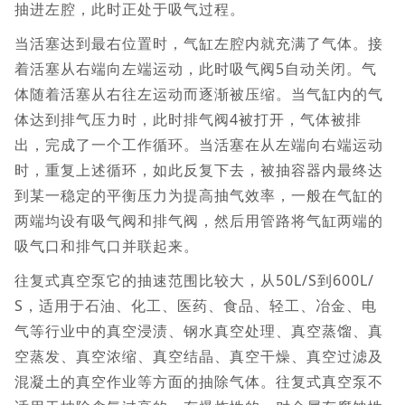
抽进左腔，此时正处于吸气过程。
当活塞达到最右位置时，气缸左腔内就充满了气体。接
着活塞从右端向左端运动，此时吸气阀5自动关闭。气
体随着活塞从右往左运动而逐渐被压缩。当气缸内的气
体达到排气压力时，此时排气阀4被打开，气体被排
出，完成了一个工作循环。当活塞在从左端向右端运动
时，重复上述循环，如此反复下去，被抽容器内最终达
到某一稳定的平衡压力为提高抽气效率，一般在气缸的
两端均设有吸气阀和排气阀，然后用管路将气缸两端的
吸气口和排气口并联起来。
往复式真空泵它的抽速范围比较大，从50L/S到600L/
S，适用于石油、化工、医药、食品、轻工、冶金、电
气等行业中的真空浸渍、钢水真空处理、真空蒸馏、真
空蒸发、真空浓缩、真空结晶、真空干燥、真空过滤及
混凝土的真空作业等方面的抽除气体。往复式真空泵不