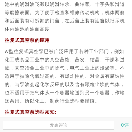
池中的润滑油飞溅以润滑轴承、曲轴颈、十字头和滑道
等磨擦表面。为了便于检查和维修传动机构，机体两侧
和后面装有可拆卸的门盖，在后盖上装有油窗以批示机
体内油池的油面高度
往复式真空泵的应用
w型往复式真空泵已被广泛应用于各种工业部门，例如
化工或食品工业中的真空蒸馏、蒸发、结晶、干燥和过
滤，真空冶金工业中的除气，电气工业上的浸渗等。不
适用于抽除含氧过高的、有爆炸性的、对金属有腐蚀性
的、与泵油会起化学反应的以及含有颗粒尘埃的气体，
也不适用于把气体从一个容器输送到另一个容器，作输
送泵用。所以化工、制药行业选型要谨慎。
往复式真空泵选型须知:
往复式真空泵产品名称与型号，往复式真空泵管道口
0评
发表评论
径，往复式真空泵使用扬程（m），往复式真空泵电机