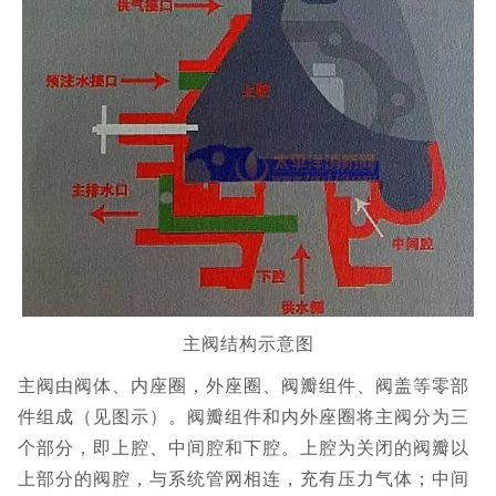
主阀结构示意图
主阀由阀体、内座圈，外座圈、阀瓣组件、阀盖等零部
件组成（见图示）。阀瓣组件和内外座圈将主阀分为三
个部分，即上腔、中间腔和下腔。上腔为关闭的阀瓣以
上部分的阀腔，与系统管网相连，充有压力气体；中间