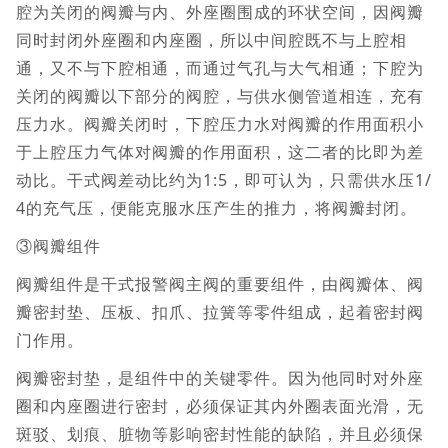
腔为关闭的阀瓣与内、外座圈围成的环状空间，因阀瓣
同时封闭外座圈和内座圈，所以中间腔既不与上腔相
通，又不与下腔相通，而通过气孔与大气相通；下腔为
关闭的阀瓣以下部分的阀腔，与供水侧管道相连，充有
压力水。阀瓣关闭时，下腔压力水对阀瓣的作用面积小
于上腔压力气体对阀瓣的作用面积，这二者的比即为差
动比。干式阀差动比约为1:5，即可认为，只需供水压1/
4的充气压，便能克服水压产生的推力，将阀瓣封闭。
③阀瓣组件
阀瓣组件是干式报警阀主阀的重要组件，由阀瓣体、阀
瓣密封垫、压板、扣爪、拉簧等零件组成，起着密封阀
门作用。
阀瓣密封垫，是组件中的关键零件。因为他同时对外座
圈和内座圈进行密封，必须保证其内外圈表面光滑，无
斑驳、划痕、脏物等影响密封性能的缺陷，并且必须保