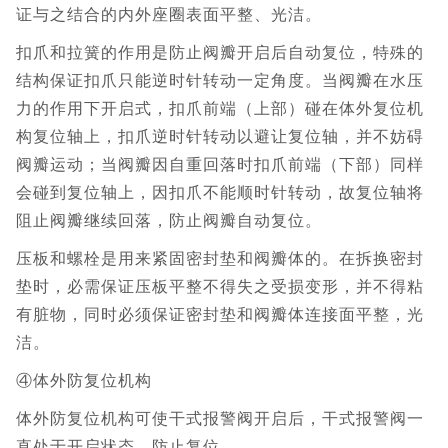
证与之结合的内外座圈表面平整、光洁。
扣爪和拉簧的作用是防止阀瓣开启后自动复位，特殊的
结构保证扣爪只能逆时针转动一定角度。当阀瓣在水压
力的作用下开启式，扣爪前端（上部）碰在体外复位机
构复位轴上，扣爪逆时针转动以避让复位轴，并不妨碍
阀瓣运动；当阀瓣因自重回落时扣爪前端（下部）同样
会碰到复位轴上，因扣爪不能顺时针转动，故复位轴将
阻止阀瓣继续回落，防止阀瓣自动复位。
压板和螺栓是用来紧固密封垫和阀瓣体的。在拆换密封
垫时，必需保证压板平整不得失之受损变形，并不得粘
有脏物，同时必须保证密封垫和阀瓣体连接面平整，光
洁。
④体外防复位机构
体外防复位机构可使干式报警阀开启后，干式报警阀一
直处于开启状态，防止复位。