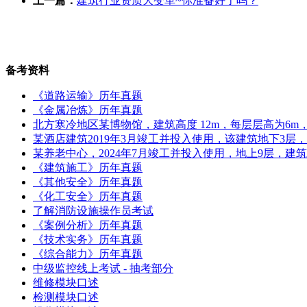
上一篇：
建筑行业资质大变革~你准备好了吗？
备考资料
《道路运输》历年真题
《金属冶炼》历年真题
北方寒冷地区某博物馆，建筑高度 12m，每层层高为6m，地
某酒店建筑2019年3月竣工并投入使用，该建筑地下3层
某养老中心，2024年7月竣工并投入使用，地上9层，建筑
《建筑施工》历年真题
《其他安全》历年真题
《化工安全》历年真题
了解消防设施操作员考试
《案例分析》历年真题
《技术实务》历年真题
《综合能力》历年真题
中级监控线上考试 - 抽考部分
维修模块口述
检测模块口述