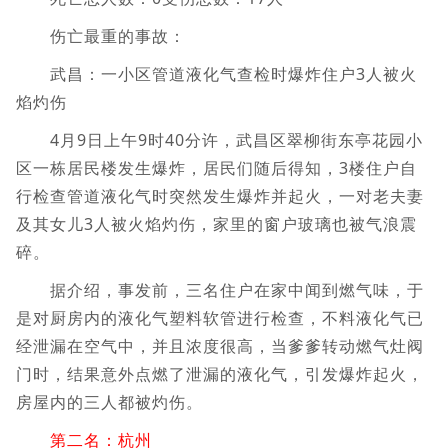
伤亡最重的事故：
武昌：一小区管道液化气查检时爆炸住户3人被火
焰灼伤
4月9日上午9时40分许，武昌区翠柳街东亭花园小
区一栋居民楼发生爆炸，居民们随后得知，3楼住户自
行检查管道液化气时突然发生爆炸并起火，一对老夫妻
及其女儿3人被火焰灼伤，家里的窗户玻璃也被气浪震
碎。
据介绍，事发前，三名住户在家中闻到燃气味，于
是对厨房内的液化气塑料软管进行检查，不料液化气已
经泄漏在空气中，并且浓度很高，当爹爹转动燃气灶阀
门时，结果意外点燃了泄漏的液化气，引发爆炸起火，
房屋内的三人都被灼伤。
第二名：杭州