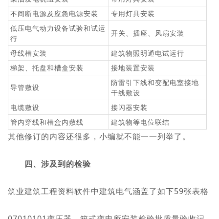
不间断电源及应急电源安装
专用灯具安装
低压电气动力设备试验和试运
开关、插座、风扇安装
行
母线槽安装
建筑物照明通电试运行
梯架、托盘和槽盒安装
接地装置安装
防雷引下线和变配电室接地
导管敷设
干线敷设
电缆敷设
接闪器安装
管内穿线和槽盒内敷线
建筑物等电位联结
其他修订的内容还很多，小编就不能一一列举了。
四、涉及到的检验
筑业建筑工程资料软件中建筑电气涵盖了如下59张表格
07010101变压器、箱式变电所安装检验批质量验收记