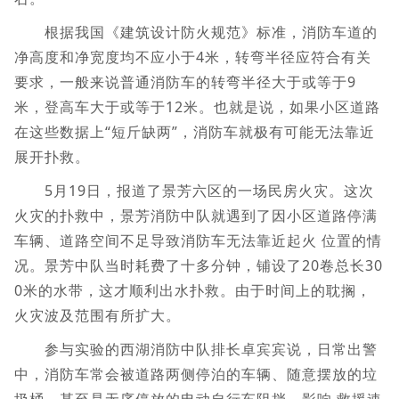
根据我国《建筑设计防火规范》标准，消防车道的
净高度和净宽度均不应小于4米，转弯半径应符合有关
要求，一般来说普通消防车的转弯半径大于或等于9
米，登高车大于或等于12米。也就是说，如果小区道路
在这些数据上“短斤缺两”，消防车就极有可能无法靠近
展开扑救。
5月19日，报道了景芳六区的一场民房火灾。这次
火灾的扑救中，景芳消防中队就遇到了因小区道路停满
车辆、道路空间不足导致消防车无法靠近起火 位置的情
况。景芳中队当时耗费了十多分钟，铺设了20卷总长30
0米的水带，这才顺利出水扑救。由于时间上的耽搁，
火灾波及范围有所扩大。
参与实验的西湖消防中队排长卓宾宾说，日常出警
中，消防车常会被道路两侧停泊的车辆、随意摆放的垃