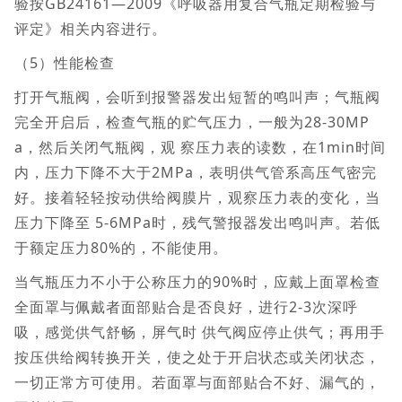
验按GB24161—2009《呼吸器用复合气瓶定期检验与
评定》相关内容进行。
（5）性能检查
打开气瓶阀，会听到报警器发出短暂的鸣叫声；气瓶阀
完全开启后，检查气瓶的贮气压力，一般为28-30MP
a，然后关闭气瓶阀，观 察压力表的读数，在1min时间
内，压力下降不大于2MPa，表明供气管系高压气密完
好。接着轻轻按动供给阀膜片，观察压力表的变化，当
压力下降至 5-6MPa时，残气警报器发出鸣叫声。若低
于额定压力80%的，不能使用。
当气瓶压力不小于公称压力的90%时，应戴上面罩检查
全面罩与佩戴者面部贴合是否良好，进行2-3次深呼
吸，感觉供气舒畅，屏气时 供气阀应停止供气；再用手
按压供给阀转换开关，使之处于开启状态或关闭状态，
一切正常方可使用。若面罩与面部贴合不好、漏气的，