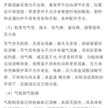
开裂现象应视为不合格。着装带可自由调节长度，扣紧
后不得滑脱；带类零件不允许有整股纤维的断裂。塑料
和金属扣件不得有变形和开裂。各种配件齐全。
（3）检查导气管、接头、供气阀、减压阀、报警器和
压力表
导气管无割痕，无老化现象；接头无变形，插拔锁紧轻
松清晰；导气管和接头不允许有漏气现象，否则应更换
或判废。供气阀、减压器不允 许变形和开裂，功能按键
活动清晰有效。报警器不得有松动和变形现象。压力表
外壳橡胶护罩不允许老化、龟裂；压力表盘读数清晰可
辨，不得有任何水雾；表盘玻 璃完整，在暗淡或黑暗的
环境下，应能读出压力指示值。
（4）气瓶和气瓶阀
气瓶制造标记和检验标记清晰，表面无损伤，其具体检