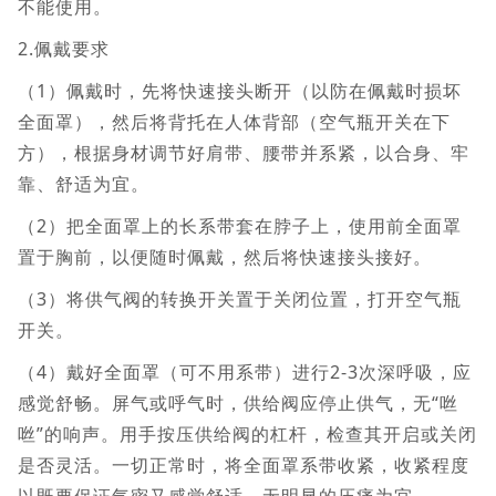
不能使用。
2.佩戴要求
（1）佩戴时，先将快速接头断开（以防在佩戴时损坏
全面罩），然后将背托在人体背部（空气瓶开关在下
方），根据身材调节好肩带、腰带并系紧，以合身、牢
靠、舒适为宜。
（2）把全面罩上的长系带套在脖子上，使用前全面罩
置于胸前，以便随时佩戴，然后将快速接头接好。
（3）将供气阀的转换开关置于关闭位置，打开空气瓶
开关。
（4）戴好全面罩（可不用系带）进行2-3次深呼吸，应
感觉舒畅。屏气或呼气时，供给阀应停止供气，无“咝
咝”的响声。用手按压供给阀的杠杆，检查其开启或关闭
是否灵活。一切正常时，将全面罩系带收紧，收紧程度