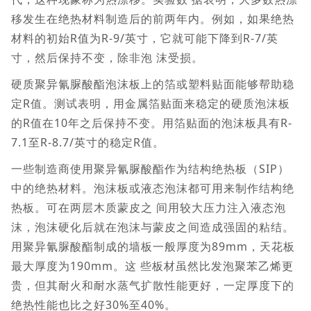
移发生在绝热材料制造后的前两年内。例如，如果绝热
材料的初始R值为R-9/英寸，它就可能下降到R-7/英
寸，然后保持不变，除非泡 沫受损。
硬质聚异氰脲酸酯泡沫板上的箔或塑料贴面能够帮助稳
定R值。测试表明，用金属箔贴面来稳定的硬质泡沫板
的R值在10年之后保持不变。用箔贴面的泡沫板具有R-
7.1至R-8.7/英寸的稳定R值。
一些制造商使用聚异氰脲酸酯作为结构绝热板（SIP）
中的绝热材料。泡沫板或液态泡沫都可用来制作结构绝
热板。可在两层木质蒙皮之 间用较大压力注入液态泡
沫，泡沫硬化后就在泡沫与蒙皮之间造成强固的粘结。
用聚异氰脲酸酯制成的墙板一般厚度为89mm，天花板
最大厚度为190mm。这 些板材虽然比发泡聚苯乙烯更
贵，但其耐火和耐水蒸气扩散性能更好，一定厚度下的
绝热性能也比之好30%至40%。