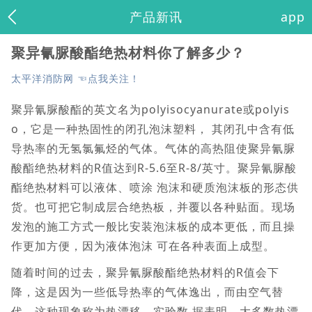
产品新讯
app
聚异氰脲酸酯绝热材料你了解多少？
太平洋消防网 ☜点我关注！
聚异氰脲酸酯的英文名为polyisocyanurate或polyis
o，它是一种热固性的闭孔泡沫塑料， 其闭孔中含有低
导热率的无氢氯氟烃的气体。气体的高热阻使聚异氰脲
酸酯绝热材料的R值达到R-5.6至R-8/英寸。聚异氰脲酸
酯绝热材料可以液体、喷涂 泡沫和硬质泡沫板的形态供
货。也可把它制成层合绝热板，并覆以各种贴面。现场
发泡的施工方式一般比安装泡沫板的成本更低，而且操
作更加方便，因为液体泡沫 可在各种表面上成型。
随着时间的过去，聚异氰脲酸酯绝热材料的R值会下
降，这是因为一些低导热率的气体逸出，而由空气替
代，这种现象称为热漂移。实验数 据表明，大多数热漂