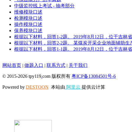
中级监控线上考试 - 抽考部分
维修模块口述
检测模块口述
操作模块口述
保养模块口述
根据以下材料，回答1-2题。 2019年8月12日，位于
根据以下材料，回答2-2题。 某煤炭开采企业地面辅助
根据以下材料，回答1-1题。 2019年8月12日，位于
网站首页
|
做题入口
|
联系方式
|
关于我们
© 2015-2026 tpy119
.
com 版权所有
粤ICP备13084501号-6
Powered by
DESTOON
本站由
阿里云
提供云计算