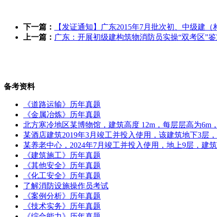
下一篇：
【发证通知】广东2015年7月批次初、中级建
上一篇：
广东：开展初级建构筑物消防员实操“双考区”鉴
备考资料
《道路运输》历年真题
《金属冶炼》历年真题
北方寒冷地区某博物馆，建筑高度 12m，每层层高为6m，地
某酒店建筑2019年3月竣工并投入使用，该建筑地下3层
某养老中心，2024年7月竣工并投入使用，地上9层，建筑
《建筑施工》历年真题
《其他安全》历年真题
《化工安全》历年真题
了解消防设施操作员考试
《案例分析》历年真题
《技术实务》历年真题
《综合能力》历年真题