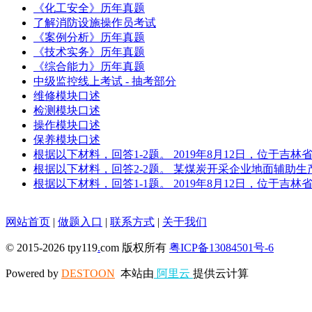
《化工安全》历年真题
了解消防设施操作员考试
《案例分析》历年真题
《技术实务》历年真题
《综合能力》历年真题
中级监控线上考试 - 抽考部分
维修模块口述
检测模块口述
操作模块口述
保养模块口述
根据以下材料，回答1-2题。 2019年8月12日，位于
根据以下材料，回答2-2题。 某煤炭开采企业地面辅助
根据以下材料，回答1-1题。 2019年8月12日，位于
网站首页
|
做题入口
|
联系方式
|
关于我们
© 2015-2026 tpy119
.
com 版权所有
粤ICP备13084501号-6
Powered by
DESTOON
本站由
阿里云
提供云计算