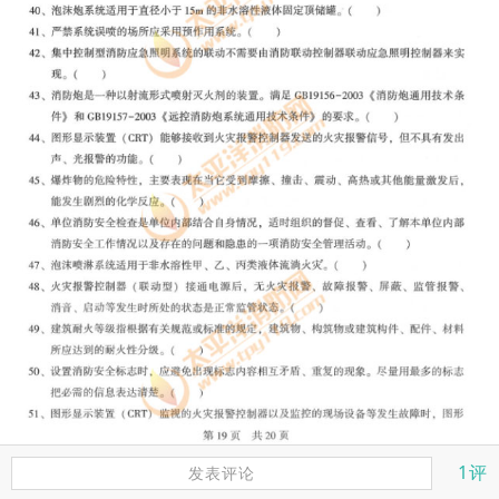
1评
发表评论
答案：32-√，33-√，34-√，35-√，36-√，37-×，38-