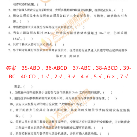
答案：35-ABD，36-ABCD，37-ABC，38-ABCD，39-
BC，40-CD，1-√，2-√，3-√，4-√，5-√，6-×，7-√