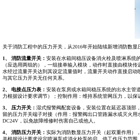
关于消防工程中的压力开关，从2016年开始陆续新增消防数
1、 消防流量开关：
安装在水箱间稳压设备消火栓及喷淋系统的
（应选用两组的），一组接单输入模块，动作时直接由模块传
水经过流量开关达到其设定流量值时，流量开关动作直接启动
与其它压力开关无任何关系。
2、 电接点压力表：
安装在泵房或水箱间稳压系统的出水主管
力根据设计要求调节）；控制作用：维持系统管网压力，以保
3、 压力开关：
湿式报警阀配套设备，安装位置在延迟器顶部
留的压力开关端子对接（作用：报警阀出口管路漏水或灭火用
DC24V，以免故障维修时伤害自己或他人。
4、 消防压力开关：
实际为消防数显压力开关（起双重作用），
并根据设计要求设定喷淋泵或消火栓泵的启、停工作压力范围