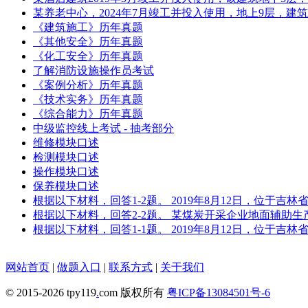
某养老中心，2024年7月竣工并投入使用，地上9层，建筑
《建筑施工》历年真题
《其他安全》历年真题
《化工安全》历年真题
了解消防设施操作员考试
《案例分析》历年真题
《技术实务》历年真题
《综合能力》历年真题
中级监控线上考试 - 抽考部分
维修模块口述
检测模块口述
操作模块口述
保养模块口述
根据以下材料，回答1-2题。 2019年8月12日，位于
根据以下材料，回答2-2题。 某煤炭开采企业地面辅助
根据以下材料，回答1-1题。 2019年8月12日，位于
网站首页
|
做题入口
|
联系方式
|
关于我们
© 2015-2026 tpy119
.
com 版权所有
粤ICP备13084501号-6