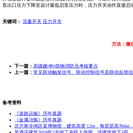
泵出口压力下降至设计最低启泵压力时，压力开关动作直接启
关键词：
流量开关
压力开关
方法：微
下一篇：
高级建(构)筑物消防员考核要点
上一篇：
常见联动触发信号、联动控制信号及联动反馈信
备考资料
《道路运输》历年真题
《金属冶炼》历年真题
北方寒冷地区某博物馆，建筑高度 12m，每层层高为6m，地
某酒店建筑2019年3月竣工并投入使用，该建筑地下3层