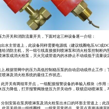
显压力开关和消防流量开关，下面对这三种设备逐一介绍：
出水主管道上，此设备同样需要电源线（建议线圈电压AC或DC
递给消防主机，另一组引线直接接到喷淋泵和消火栓泵控制柜内
喷淋泵或消火栓泵，灭火完成管道内的水静止不动或低于流量设
道上,根据管网中的压力高低控制稳压泵的自动启动或停止工作；
证喷淋及消火栓系统的最佳工作状态。
，此开关有两组常开点，一组配接报警设备的单输入模块（作用
水压力降低，打开报警阀致使压力开关动作，联锁启动喷淋泵，
分别安装在泵房喷淋泵及消火栓泵出水口的环形主管道上；此压力
，此开关提供一组线圈线，一组常开常闭点，常开点直接连接至