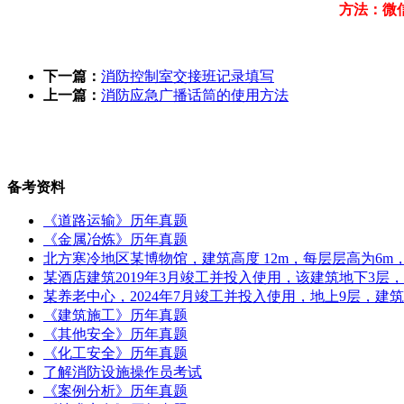
方法：微
下一篇：
消防控制室交接班记录填写
上一篇：
消防应急广播话筒的使用方法
备考资料
《道路运输》历年真题
《金属冶炼》历年真题
北方寒冷地区某博物馆，建筑高度 12m，每层层高为6m，地
某酒店建筑2019年3月竣工并投入使用，该建筑地下3层
某养老中心，2024年7月竣工并投入使用，地上9层，建筑
《建筑施工》历年真题
《其他安全》历年真题
《化工安全》历年真题
了解消防设施操作员考试
《案例分析》历年真题