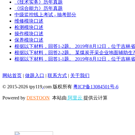
《技术实务》历年真题
《综合能力》历年真题
中级监控线上考试 - 抽考部分
维修模块口述
检测模块口述
操作模块口述
保养模块口述
根据以下材料，回答1-2题。 2019年8月12日，位于
根据以下材料，回答2-2题。 某煤炭开采企业地面辅助
根据以下材料，回答1-1题。 2019年8月12日，位于
网站首页
|
做题入口
|
联系方式
|
关于我们
© 2015-2026 tpy119
.
com 版权所有
粤ICP备13084501号-6
Powered by
DESTOON
本站由
阿里云
提供云计算