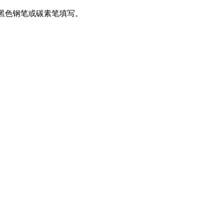
或黑色钢笔或碳素笔填写。