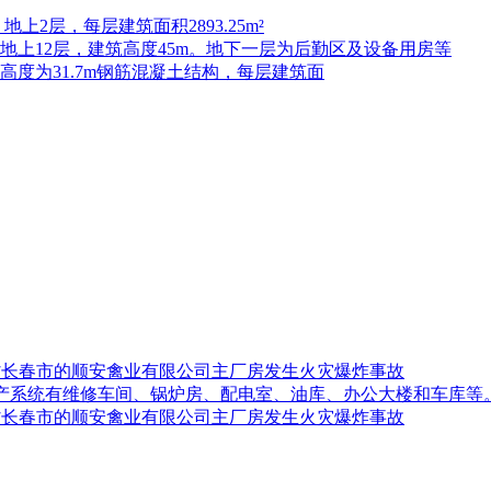
上2层，每层建筑面积2893.25m²
，地上12层，建筑高度45m。地下一层为后勤区及设备用房等
高度为31.7m钢筋混凝土结构，每层建筑面
吉林省长春市的顺安禽业有限公司主厂房发生火灾爆炸事故
生产系统有维修车间、锅炉房、配电室、油库、办公大楼和车库等
吉林省长春市的顺安禽业有限公司主厂房发生火灾爆炸事故