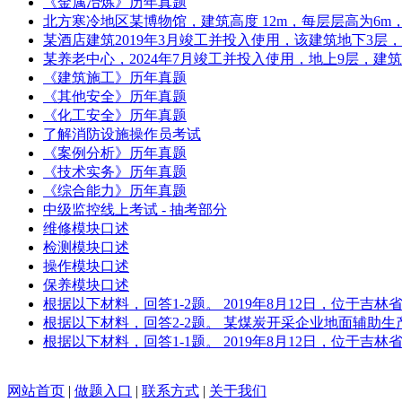
《金属冶炼》历年真题
北方寒冷地区某博物馆，建筑高度 12m，每层层高为6m，地
某酒店建筑2019年3月竣工并投入使用，该建筑地下3层
某养老中心，2024年7月竣工并投入使用，地上9层，建筑
《建筑施工》历年真题
《其他安全》历年真题
《化工安全》历年真题
了解消防设施操作员考试
《案例分析》历年真题
《技术实务》历年真题
《综合能力》历年真题
中级监控线上考试 - 抽考部分
维修模块口述
检测模块口述
操作模块口述
保养模块口述
根据以下材料，回答1-2题。 2019年8月12日，位于
根据以下材料，回答2-2题。 某煤炭开采企业地面辅助
根据以下材料，回答1-1题。 2019年8月12日，位于
网站首页
|
做题入口
|
联系方式
|
关于我们