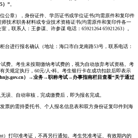
5）”
。
单位公章），身份证件、学历证书或学位证书(均需原件和复印件
程师技术职务材料或专业技术资格证书(均需原件和复印件各一
：王参谋、许参谋 电话：65921264 65921263）。
试柜台进行报名确认（地址：海口市白龙南路53号，联系电话：
联网上缴纳考试费。考生未按期缴纳考试费的，视为自动放弃考试资格。考
有关规定执行，60元/人
·
科。考生银行卡在成功扣款后即表示
gov.cn）
→
业务→
职称考试
→
办事指南栏目查看“关于通过
经系统确认无误、自动审核，完成缴费后，即为报名完成。
具发票的需持委托书、个人报名信息表和双方身份证复印件到海
mfront）打印准考证，不再另行通知。考生凭准考证、有效期内的