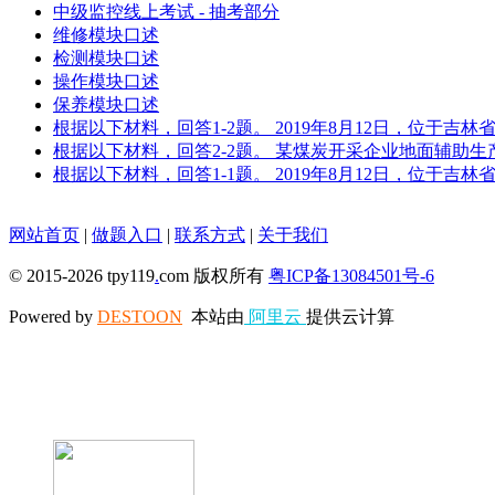
中级监控线上考试 - 抽考部分
维修模块口述
检测模块口述
操作模块口述
保养模块口述
根据以下材料，回答1-2题。 2019年8月12日，位于
根据以下材料，回答2-2题。 某煤炭开采企业地面辅助
根据以下材料，回答1-1题。 2019年8月12日，位于
网站首页
|
做题入口
|
联系方式
|
关于我们
© 2015-2026 tpy119
.
com 版权所有
粤ICP备13084501号-6
Powered by
DESTOON
本站由
阿里云
提供云计算