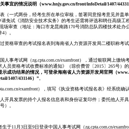
w.hnjy.gov.cn/front/infoDetail/1407/44331
试报名表（一式两份，经考生所在单位审核，签署同意报考意见并盖
申请免试《消防安全技术实务》的考生还需将评选和聘任高级工
查（地址：海口市龙昆南路170号消防总队四楼技术处办公室，联系人
件4）。
持通过资格审查的考试报名表到海南省人力资源开发局二楼职称考
事考试网（zg.cpta.com.cn/examfront），通过银
员资格考试收费标准的通知》（琼价费管〔2015〕265号）的
功结果的情况，可登录海南省人力资源开发局官网（www.hnjy.
l/1407/431146）”
。
a.com.cn/examfront），填写《执业资格考试报名表》
本人开具发票的持个人报名信息表和身份证复印件；委托他人开
3号）。
月3日至9日登录中国人事考试网（zg.cpta.com.cn/exa