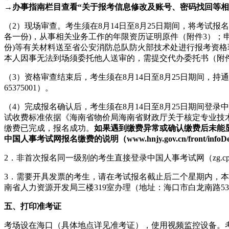
→
办事指南栏目查看“关于报考信息修改及账号、密码找回等相关事宜的情况说明（ww
（2）现场审查。考生须在8月14日至8月25日期间，将考
各一份)，从事相关业务工作的年限资历证明原件（附件3）；
份)等有关材料送至省公安消防总队防火部技术处进行报考资格现场审
本人因事无法到场须委托他人送审的，需提交代办委托书（附
（3）资格审查结束后，考生须在8月14日至8月25日期间，
65375001）。
（4）完成报名确认后，考生须在8月14日至8月25日期间登录中国人
试收费标准依据《海南省物价局海南省财政厅关于核定专业技术人
缴费已完成，报名成功。
如果遇到缴费异常或确认缴费后未能显示成
中国人事考试网报名缴费的说明（www.hnjy.gov.cn/front/infoDetai
2．非首次报名同一级别的考生直接登录中国人事考试网（zg.cpt
3．需要开具发票的考生，请在考试报名截止后二个星期内，
南省人力资源开发局三楼319室办理（地址：海口市白龙南路5
五、打印准考证
考场设在海口（具体地点详见准考证），使用视频监控设备。考生于11