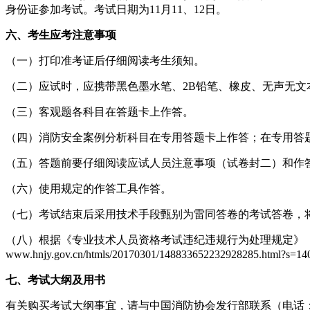
身份证参加考试。考试日期为11月11、12日。
六、考生应考注意事项
（一）打印准考证后仔细阅读考生须知。
（二）应试时，应携带黑色墨水笔、2B铅笔、橡皮、无声无
（三）客观题各科目在答题卡上作答。
（四）消防安全案例分析科目在专用答题卡上作答；在专用答
（五）答题前要仔细阅读应试人员注意事项（试卷封二）和作
（六）使用规定的作答工具作答。
（七）考试结束后采用技术手段甄别为雷同答卷的考试答卷，
（八）根据《专业技术人员资格考试违纪违规行为处理规定》
www.hnjy.gov.cn/htmls/20170301/148833652232928285.html?s=1
七、考试大纲及用书
有关购买考试大纲事宜，请与中国消防协会发行部联系（电话：010-