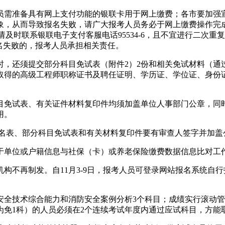
员需准备具有网上支付功能的银联卡用于网上缴费；各市要加强
，从而导致报名失败，请广大报考人员务必于网上缴费操作完成后
，请及时联系银联电子支付客服电话95534-6，且不宜进行二
名失败的，报考人员承担相关责任。
时，还须提交部分科目免试表（附件2）2份和相关免试材料（通
日前取得的高级工程师职称证书及聘任证明、学历证、学位证、身
目免试表、有关证件材料复印件均须加盖单位人事部门公章，同
用。
报名表、部分科目免试表和有关材料复印件要有审查人签字并加盖
于单位或户籍信息与社保（卡）或养老保险缴费数据信息比对工
构不再制发。自11月3-9日，报考人员可登录网站报名系统自
安全技术综合能力和消防安全案例分析3个科目；成绩实行滚动管
为免1科）的人员必须在2个连续考试年度内通过应试科目，方能