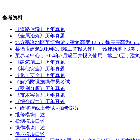
备考资料
《道路运输》历年真题
《金属冶炼》历年真题
北方寒冷地区某博物馆，建筑高度 12m，每层层高为6m，地
某酒店建筑2019年3月竣工并投入使用，该建筑地下3层
某养老中心，2024年7月竣工并投入使用，地上9层，建筑
《建筑施工》历年真题
《其他安全》历年真题
《化工安全》历年真题
了解消防设施操作员考试
《案例分析》历年真题
《技术实务》历年真题
《综合能力》历年真题
中级监控线上考试 - 抽考部分
维修模块口述
检测模块口述
操作模块口述
保养模块口述