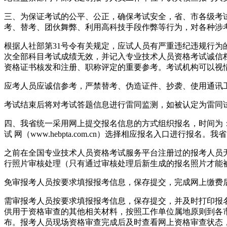
三、为保证考试的公平、公正，确保考试安全，省、市各级考
考、替考、团伙舞弊、利用高科技手段作弊等行为，对各种涉考
根据人社部第31号令有关规定，应试人员有严重违纪违规行
次全部科目考试成绩无效，并记入专业技术人员资格考试诚信
资格证书核发和注册、职称评定的重要参考。考试机构可以视
应考人员应诚信参考，严禁替考、伪造证件、抄袭、使用通讯
考试结束后将对考试答题信息进行雷同监测，如被认定为雷同
四、我省统一采用网上提交报名信息的方式组织报名，时间为：8月16-28日1
试 网（www.hebpta.com.cn）选择相应报名入口进行报
之前在全国专业技术人员资格考试服务平台注册过的报考人员
行照片审核处理（只有通过审核处理后新生成的报名照片才能
免审报考人员按要求填报报考信息，保存提交，完成网上缴费
需审报考人员按要求填报报考信息，保存提交，并及时打印报
供用于资格审查的其他相关材料，按照工作单位属地原则到各
布。报考人员现场资格审查完成后及时查看网上资格审查状态，