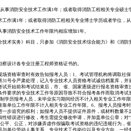
从事消防安全技术工作满1年；或者取得消防工程相关专业硕士
术工作满1年；或者取得消防工程相关专业博士学历或者学位，从
从事消防安全技术工作年限均相应增加1年。
全技术实务》科目，只参加《消防安全技术综合能力》和《消防
勘察设计各专业注册工程师资格证书的。
现场资格审查时有效告知报考人员：1、考试管理机构将调取社
31号令严肃处理，记入专业技术人员资格考试诚信档案库，并
考试开始前和考试结束后，市、省、国家逐级进行报名资格审查
条件要求的专业技术工作等原因导致不符合报考条件而取消考试
日制学历报考人员，未毕业实习期间经历不计入相关专业工作年限
挂靠单位工作年限不计入相关专业工作年限。6、报考人员报考
进一步追究的权利；如报考人员不提供证件原件，或材料数量不
辑性错误进行修改，考生需提交修改申请，并加盖单位公章；对“
的公平、公正，对涉嫌弄虚作假骗取考试资格的违纪违规行为，
员与单位劳动人事关系、专业技术工作岗位以及专业方向，一经