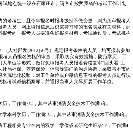
，考试地点统一设在石家庄市。请各市按照我省的考试工作计划
缴费的老考生，且今年报名时报考级别不做变更，则为免审报考人
报考人员，网上填报信息后仍需持打印的报名表及有关材料，到
市报考的，报考人员要准备好报名材料，考试通过后，考试机构
人社部发[2012]56号）规定报考条件的人员，均可报名参加
审报考人员报名资格的审查，采取切实有效措施，防范学历、工
人单位等形式，做好免审报考人员报名资格复审“回头看”工
人社局社保、养老保险、信息等部门的沟通协调，采取与本市的
报名属地化校验，对工作单位或户籍信息不符的报考人员进行认
资格考试诚信档案库，并通报当事人实际所属工作单位。
学历，工作满7年，其中从事消防安全技术工作满5年。
大学本科学历，工作满5年，其中从事消防安全技术工作满4年。
防工程相关专业在内的双学士学位或者研究生班毕业，工作满4