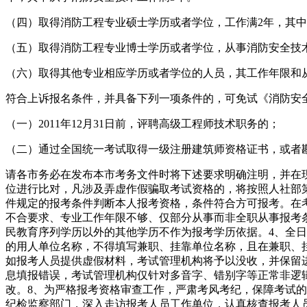
（四）取得消防工程专业硕士学历或者学位，工作满2年，其中
（五）取得消防工程专业博士学历或者学位，从事消防安全技
（六）取得其他专业相应学历或者学位的人员，其工作年限和
符合上诉报名条件，并具备下列一项条件的，可免试《消防安
（一）2011年12月31日前，评聘高级工程师技术职务的；
（二）通过全国统一考试取得一级注册建筑师资格证书，或者
请各市务必在发布本市考务文件时将下述要求明确注明，并在
位进行比对，凡涉及弄虚作假骗取考试资格的，将按照人社部第
件规定的报考条件判断本人报考资格，条件符合方可报考。在
不合要求、专业工作年限不够、仅部分从事而非全职从事报考
民教育序列学历以外的其他学历不作为报考学历依据。4、全
的用人单位名称，不得填写兼职、挂靠单位名称，且在兼职、
如报考人员提供虚假材料，考试管理机构将予以没收，并保留
息填报错误，考试管理机构仅针对多音字、错别字等正常非逻
改。8、为严格报考资格审查工作，严肃考风考纪，保障考试
纪检监察部门，深入走访报考人员工作单位，认真核查报考人