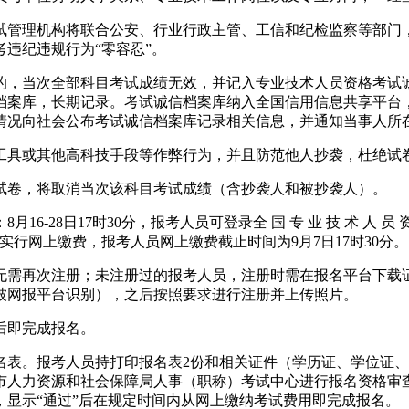
试管理机构将联合公安、行业行政主管、工信和纪检监察等部门
违纪违规行为“零容忍”。
为的，当次全部科目考试成绩无效，并记入专业技术人员资格考试
档案库，长期记录。考试诚信档案库纳入全国信用信息共享平台
情况向社会公布考试诚信档案库记录相关信息，并通知当事人所
工具或其他高科技手段等作弊行为，并且防范他人抄袭，杜绝试
试卷，将取消当次该科目考试成绩（含抄袭人和被抄袭人）。
7时30分，报考人员可登录全 国 专 业 技 术 人 员 资 格 考 试 
名。我省实行网上缴费，报考人员网上缴费截止时间为9月7日17时30分。
无需再次注册；未注册过的报考人员，注册时需在报名平台下载
被网报平台识别），之后按照要求进行注册并上传照片。
后即完成报名。
名表。报考人员持打印报名表2份和相关证件（学历证、学位证、
市人力资源和社会保障局人事（职称）考试中心进行报名资格审
显示“通过”后在规定时间内从网上缴纳考试费用即完成报名。