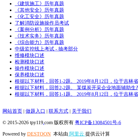
《建筑施工》历年真题
《其他安全》历年真题
《化工安全》历年真题
了解消防设施操作员考试
《案例分析》历年真题
《技术实务》历年真题
《综合能力》历年真题
中级监控线上考试 - 抽考部分
维修模块口述
检测模块口述
操作模块口述
保养模块口述
根据以下材料，回答1-2题。 2019年8月12日，位于
根据以下材料，回答2-2题。 某煤炭开采企业地面辅助
根据以下材料，回答1-1题。 2019年8月12日，位于
网站首页
|
做题入口
|
联系方式
|
关于我们
© 2015-2026 tpy119
.
com 版权所有
粤ICP备13084501号-6
Powered by
DESTOON
本站由
阿里云
提供云计算