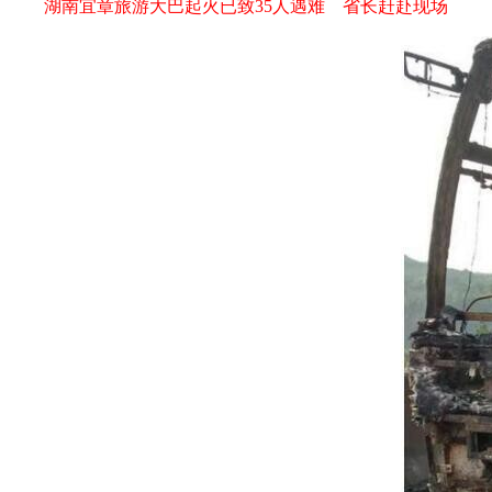
湖南宜章旅游大巴起火已致35人遇难 省长赶赴现场