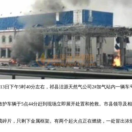
3日下午5时40分左右，祁县洁源天然气公司2#加气站内一辆车号
车辆于5点44分赶到现场立即展开处置和抢救。市县领导及相
碎片，只剩下金属框架。有两个起火点正在燃烧，一处冒出浓