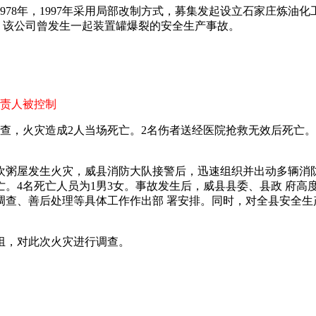
8年，1997年采用局部改制方式，募集发起设立石家庄炼油化
4日，该公司曾发生一起装置罐爆裂的安全生产事故。
责人被控制
。经查，火灾造成2人当场死亡。2名伤者送经医院抢救无效后死
欢粥屋发生火灾，威县消防大队接警后，迅速组织并出动多辆消防
亡。4名死亡人员为1男3女。事故发生后，威县县委、县政 府
调查、善后处理等具体工作作出部 署安排。同时，对全县安全生
，对此次火灾进行调查。