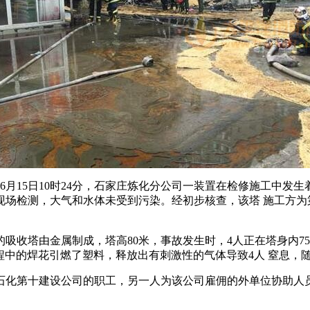
6月15日10时24分，石家庄炼化分公司一装置在检修施工中发
经现场检测，大气和水体未受到污染。经初步核查，该塔 施工方
塔由金属制成，塔高80米，事故发生时，4人正在塔身内75米
程中的焊花引燃了塑料，释放出有刺激性的气体导致4人 窒息，
化第十建设公司的职工，另一人为该公司雇佣的外单位协助人